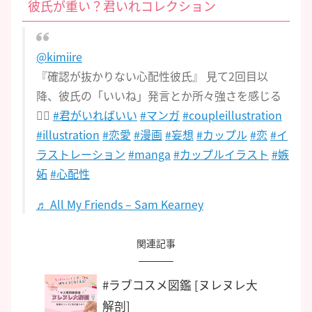
彼氏が重い？君いれコレクション
@kimiire
『確認が抜かりない心配性彼氏』 見て2回目以
降、彼氏の「いいね」発言とか所々強さを感じる
😵‍💫
#君がいればいい
#マンガ
#coupleillustration
#illustration
#恋愛
#漫画
#妄想
#カップル
#恋
#イ
ラストレーション
#manga
#カップルイラスト
#嫉
妬
#心配性
♬ All My Friends – Sam Kearney
関連記事
#ラブコスメ図鑑 [ヌレヌレ大
解剖]