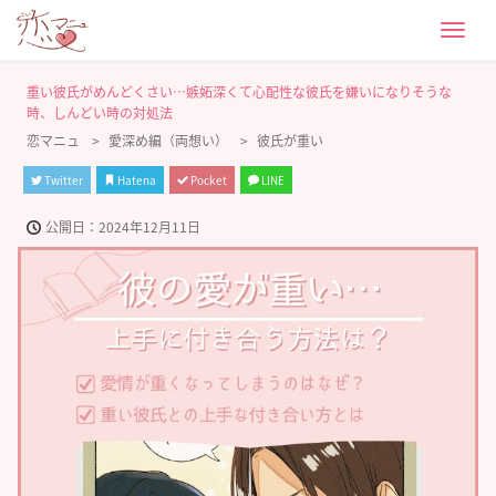
Men
重い彼氏がめんどくさい…嫉妬深くて心配性な彼氏を嫌いになりそうな
時、しんどい時の対処法
恋マニュ
愛深め編（両想い）
彼氏が重い
Twitter
Hatena
Pocket
LINE
2024年12月11日